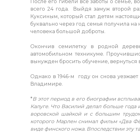
После его гибели все заботы о семье, в
всего 24 года. Выйдя замуж второй ра
Куксиным, который стал детям настоящи
буквально через год семья получила на
человека большой доброты.
Окончив семилетку в родной дерев
автомобильном техникуме. Проучившис
вынужден бросить обучение, вернуться в 
Однако в 1946-м году он снова уезжает 
Владимире.
*
В этот период в его биографии всплывае
Калуге. Что Василий делал больше года 
воровской шайкой и с большим трудом 
которого Марлен снимал фильм «Два Фёд
виде финского ножа. Впоследствии эту т