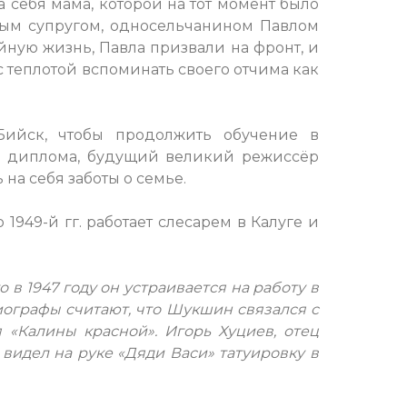
а себя мама, которой на тот момент было
овым супругом, односельчанином Павлом
йную жизнь, Павла призвали на фронт, и
 теплотой вспоминать своего отчима как
ийск, чтобы продолжить обучение в
ив диплома, будущий великий режиссёр
на себя заботы о семье.
1949-й гг. работает слесарем в Калуге и
в 1947 году он устраивается на работу в
биографы считают, что Шукшин связался с
 «Калины красной». Игорь Хуциев, отец
видел на руке «Дяди Васи» татуировку в