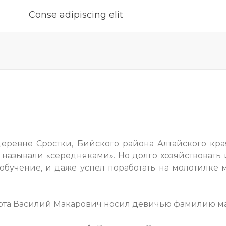
Conse adipiscing elit
еревне Сростки, Бийского района Алтайского кра
х называли «середняками». Но долго хозяйствовать 
бучение, и даже успел поработать на молотилке м
порта Василий Макарович носил девичью фамилию м