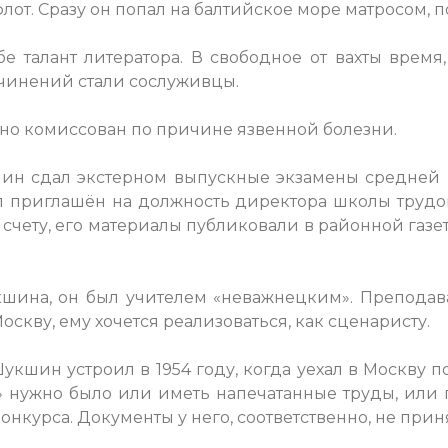
флот. Сразу он попал на балтийское море матросом, п
 талант литератора. В свободное от вахты врем
очинений стали сослуживцы.
о комисcован по причине язвенной болезни.
 сдал экстерном выпускные экзамены средней ш
ыл приглашён на должность директора школы тру
счету, его материалы публиковали в районной газе
шина, он был учителем «неважнецким». Преподава
скву, ему хочется реализоваться, как сценаристу.
кшин устроил в 1954 году, когда уехал в Москву по
я» нужно было или иметь напечатанные труды, или
онкурса. Документы у него, соответственно, не при